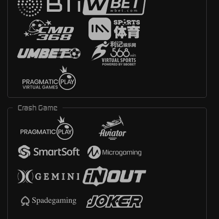
Crash Game