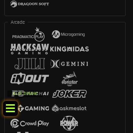
Arcade
KLIK DISINI!