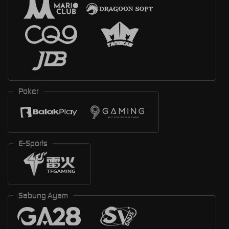
Poker
E-Sports
Sabung Ayam