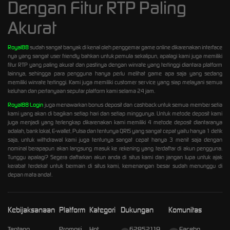
Dengan Fitur RTP Paling
Akurat
Royal88
sudah sangat banyak di kenal oleh penggemar game online dikarenakan interface
nya yang sangat user friendly bahkan untuk pemula sekalipun, apalagi kami juga memiliki
fitur RTP yang paling akurat dan pastinya dengan winrate yang tertinggi diantara platform
lainnya, sehingga para pengguna hanya perlu melihat game apa saja yang sedang
memiliki winrate tertinggi. Kami juga memiliki customer service yang siap melayani semua
keluhan dan pertanyaan seputar platform kami selama 24 jam.
Royal88 Login
juga menawarkan bonus deposit dan cashback untuk semua member setia
kami yang akan di bagikan setiap hari dan setiap minggunya. Untuk metode deposit kami
juga menjadi yang terlengkap dikarenakan kami memiliki 4 metode deposit diantaranya
adalah, bank lokal, E-wallet, Pulsa dan tentunya QRIS yang sangat cepat yaitu hanya 1 detik
saja, untuk withdrawal kami juga tentunya sangat cepat hanya 3 menit saja dengan
nominal berapapun akan langsung masuk ke rekening yang terdaftar di akun pengguna.
Tunggu apalagi? Segera daftarkan akun anda di situs kami dan jangan lupa untuk ajak
kerabat terdekat untuk bermain di situs kami, kemenangan besar sudah menunggu di
depan mata anda!.
Kebijaksanaan
Platform
Kategori
Dukungan
Komunitas
Tentang
Promosi
Hot
62852119
Facebo