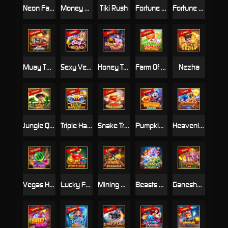
Neon Fantasy
Money Dragon
Tiki Rush
Fortune Jewels II
Fortune Jewels I
Muay Thai Fighter
Sexy Vegas
Honey Trap
Farm Of Fortune
Nezha
Jungle Quest
Triple Happiness
Snake Treasure
Pumpkins Go Lucky
Heavenly Fortunes 2
Vegas Hot Fruit
Lucky Fortune
Mining Bonanza
Beasts Of Luck
Ganesha Luck