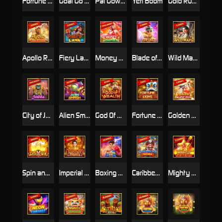
Fortune Jewels III
Goal Go Win
Pai Gow Ways
Yeti Boom
Gold Rush Cowboys
Apollo Ray of Luck
Fiery Lava
Money Empire
Blade of Fortune
Wild Mafia
City of Jewels
Alien Smash
God Of Wealth
Fortune Lions
Golden Horse Ride
Spin and Win
Imperial Majesty
Boxing Fury
Caribbean Riches
Mighty Sevens