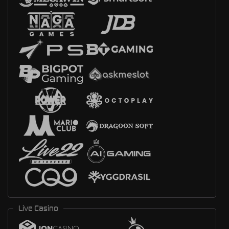
Live Casino