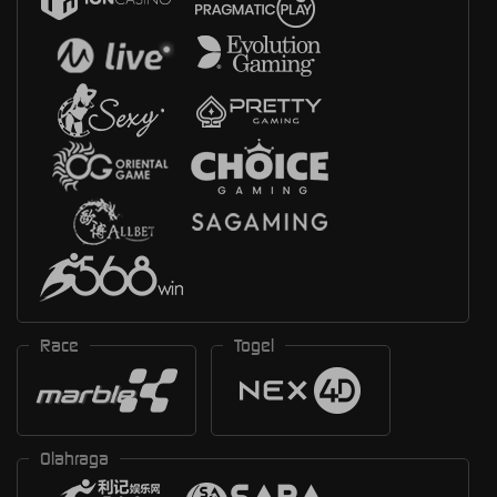
Race
Togel
Olahraga