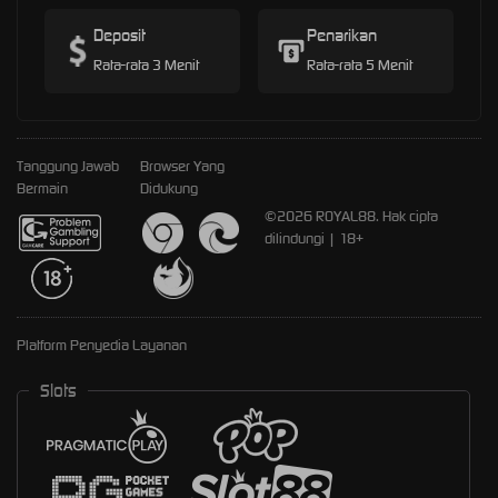
Deposit
Penarikan
Rata-rata 3 Menit
Rata-rata 5 Menit
Tanggung Jawab
Browser Yang
Bermain
Didukung
©2026 ROYAL88. Hak cipta
dilindungi | 18+
Platform Penyedia Layanan
Slots